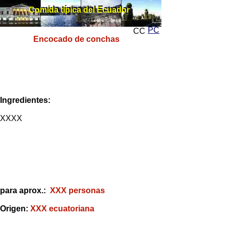
Comida típica del Ecuador
Comida típica del Ecuador
PC
CC
Encocado de conchas
Ingredientes:
XXXX
para aprox.:
XXX personas
Origen:
XXX ecuatoriana