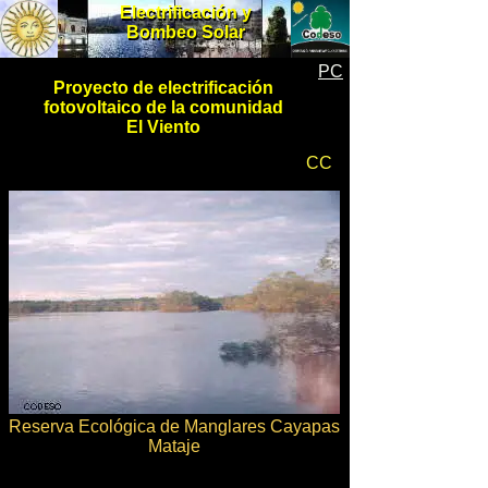
Electrificación y
Electrificación y
Bombeo Solar
Bombeo Solar
PC
Proyecto de electrificación
fotovoltaico de la comunidad
El Viento
CC
Reserva Ecológica de Manglares Cayapas
Mataje