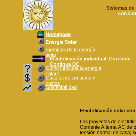
Sistemas de
con Cor
Homepage
Homepage
Energía Solar
Energía Solar
Ejemplos de la energía
Ejemplos de la energía
solar
solar
Electrificación individual: Corriente
Continua DC
Como funciona la energía
solar?
Cáculos de consumo y
costos
Sostenibilidad
Electrificación solar con
Los proyectos de electrifi
Corriente Alterna AC de p
tensión normal en casa) s