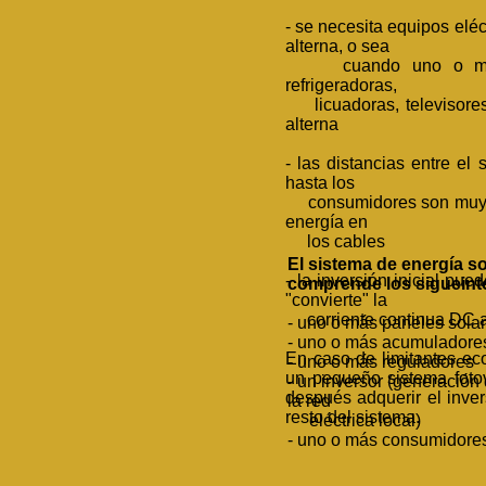
- se necesita equipos eléc
alterna, o sea
cuando uno o más 
refrigeradoras,
licuadoras, televisores 
alterna
- las distancias entre el 
hasta los
consumidores son muy gr
energía en
los cables
El sistema de energía so
- la inversión inicial pue
comprende los siguein
"convierte" la
corriente continua DC a 
- uno o más paneles solar
- uno o más acumuladores
En caso de limitantes e
- uno o más reguladores
un pequeño sistema fotov
- un inversor (generación 
después adquerir el inve
la red
resto del sistema.
eléctrica local)
- uno o más consumidores