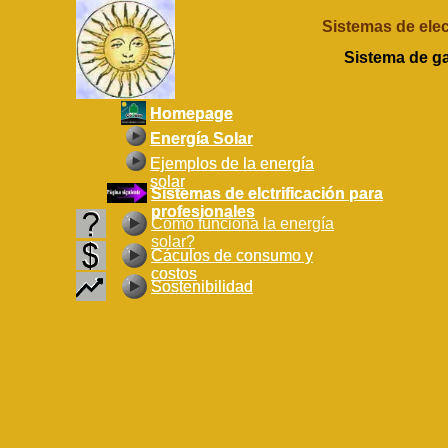
Sistemas de elect
Sistema de ga
Homepage
Homepage
Energía Solar
Energía Solar
Ejemplos de la energía
Ejemplos de la energía
solar
solar
Sistemas de elctrificación para
Sistemas de elctrificación para
profesionales
profesionales
Como funciona la energía
solar?
Cáculos de consumo y
Cáculos de consumo y
costos
costos
Sostenibilidad
Sostenibilidad