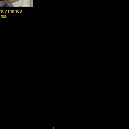
ara y manos
tsa