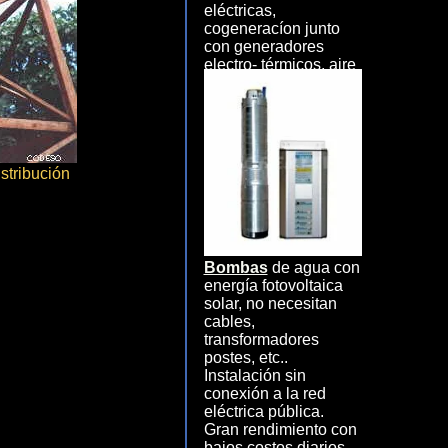
eléctricas,
cogeneracíon junto
con generadores
electro- térmicos, aire
condicionados, etc.
istribución
Bombas
de agua con
energía fotovoltaica
solar, no necesitan
cables,
transformadores
postes, etc..
Instalación sin
conexión a la red
eléctrica pública.
Gran rendimiento con
bajos costos diarios,