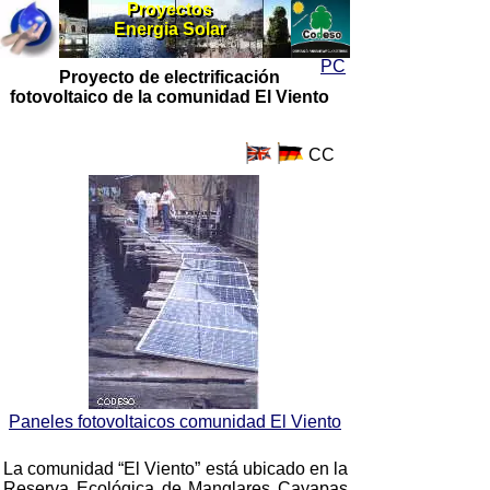
Proyectos
Proyectos
Energia Solar
Energia Solar
PC
Proyecto de electrificación
fotovoltaico de la comunidad El Viento
CC
Paneles fotovoltaicos comunidad El Viento
La comunidad “El Viento” está ubicado en la
Reserva Ecológica de Manglares Cayapas