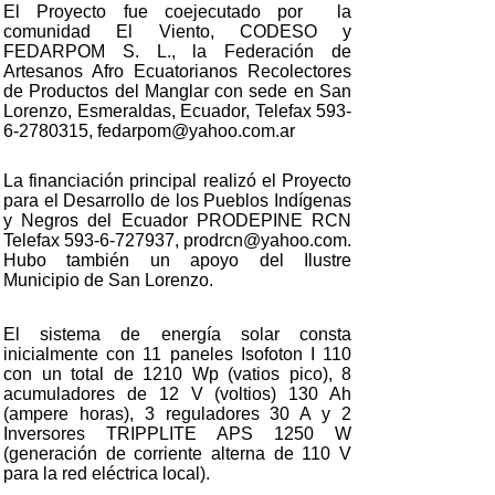
El Proyecto fue coejecutado por la
comunidad El Viento, CODESO y
FEDARPOM S. L., la Federación de
Artesanos Afro Ecuatorianos Recolectores
de Productos del Manglar con sede en San
Lorenzo, Esmeraldas, Ecuador, Telefax 593-
6-2780315, fedarpom@yahoo.com.ar
La financiación principal realizó el Proyecto
para el Desarrollo de los Pueblos Indígenas
y Negros del Ecuador PRODEPINE RCN
Telefax 593-6-727937, prodrcn@yahoo.com.
Hubo también un apoyo del Ilustre
Municipio de San Lorenzo.
El sistema de energía solar consta
inicialmente con 11 paneles Isofoton I 110
con un total de 1210 Wp (vatios pico), 8
acumuladores de 12 V (voltios) 130 Ah
(ampere horas), 3 reguladores 30 A y 2
Inversores TRIPPLITE APS 1250 W
(generación de corriente alterna de 110 V
para la red eléctrica local).