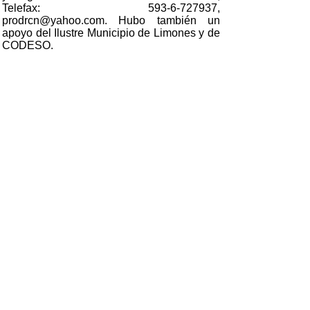
Telefax: 593-6-727937,
prodrcn@yahoo.com. Hubo también un
apoyo del Ilustre Municipio de Limones y de
CODESO.
Lorentz bombeo fotovoltaico solar
Con los diferentes sensores y controles es
fácil instalar sistemas de bombeo para agua
de consumo humano y para el riego en la