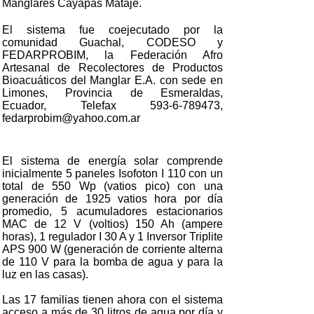
Manglares Cayapas Mataje.
El sistema fue coejecutado por la
comunidad Guachal, CODESO y
FEDARPROBIM, la Federación Afro
Artesanal de Recolectores de Productos
Bioacuáticos del Manglar E.A. con sede en
Limones, Provincia de Esmeraldas,
Ecuador, Telefax 593-6-789473,
fedarprobim@yahoo.com.ar
El sistema de energía solar comprende
inicialmente 5 paneles Isofoton I 110 con un
total de 550 Wp (vatios pico) con una
generación de 1925 vatios hora por día
promedio, 5 acumuladores estacionarios
MAC de 12 V (voltios) 150 Ah (ampere
horas), 1 regulador I 30 A y 1 Inversor Triplite
APS 900 W (generación de corriente alterna
de 110 V para la bomba de agua y para la
luz en las casas).
Las 17 familias tienen ahora con el sistema
acceso a más de 30 litros de agua por día y