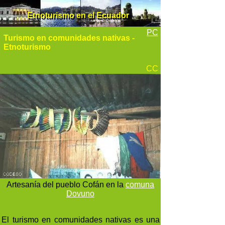
Etnoturismo en el Ecuador
Etnoturismo en el Ecuador
PC
Turismo en comunidades nativas -
Etnoturismo
CC
Artesanía del pueblo Cofán en la
comuna
Dovuno
El turismo en comunidades nativas es una