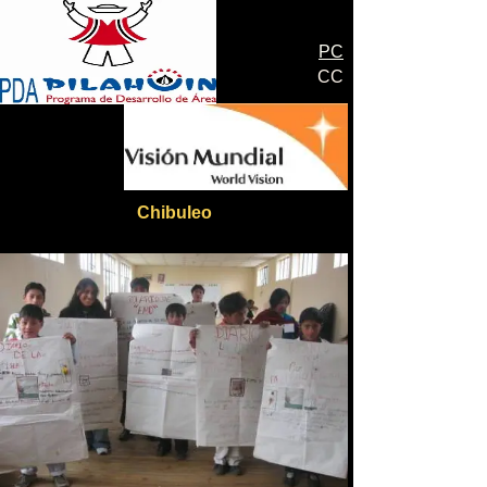
PC
CC
Chibuleo