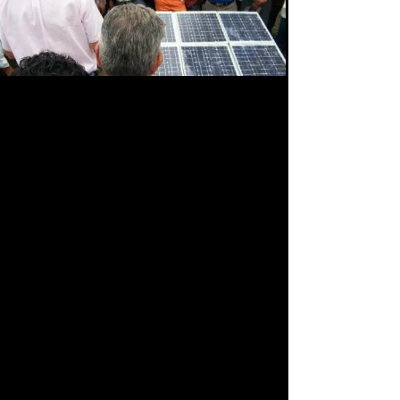
Presentación a agricultores del
sistema solar
para agua de riego
a agricultores en Manabí