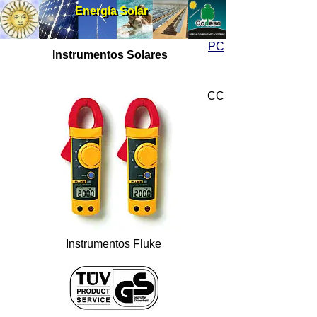
Energía Solar
Energía Solar
PC
Instrumentos Solares
CC
Instrumentos Fluke