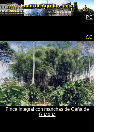
Fotos de Agroforestería
Fotos de Agroforestería
PC
CC
Finca Integral con manchas de
Caña de
Guadúa