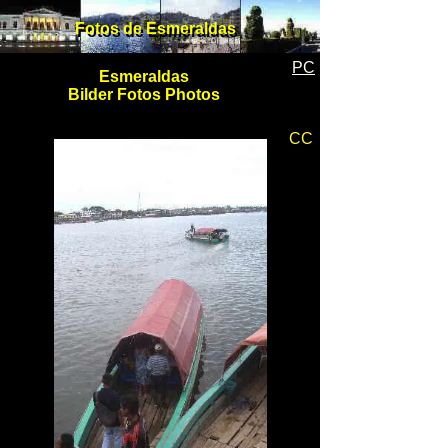
Fotos de Esmeraldas
Fotos de Esmeraldas
PC
Esmeraldas
Bilder Fotos Photos
CC