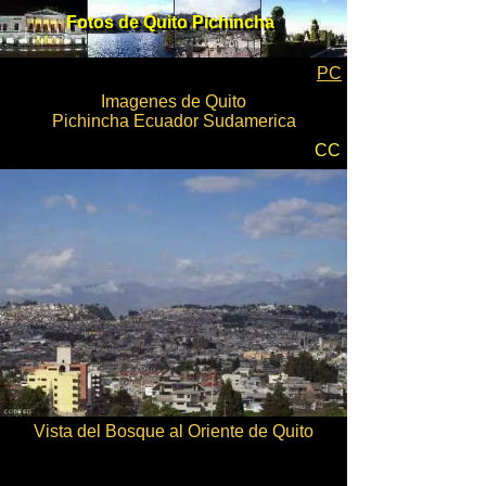
Fotos de Quito Pichincha
Fotos de Quito Pichincha
PC
Imagenes de Quito
Pichincha Ecuador Sudamerica
CC
Vista del Bosque al Oriente de Quito