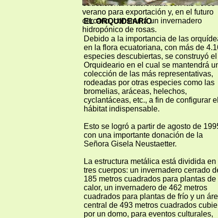
educacional relacionada con las flores
verano para exportación y, en el futuro
cercano, construirá un invernadero
EL ORQUIDEARIO
hidropónico de rosas.
Debido a la importancia de las orquíd
en la flora ecuatoriana, con más de 4.
especies descubiertas, se construyó el
Orquideario en el cual se mantendrá u
colección de las más representativas,
rodeadas por otras especies como las
bromelias, aráceas, helechos,
cyclantáceas, etc., a fin de configurar e
hábitat indispensable.
Esto se logró a partir de agosto de 199
con una importante donación de la
Señora Gisela Neustaetter.
La estructura metálica está dividida en
tres cuerpos: un invernadero cerrado d
185 metros cuadrados para plantas de
calor, un invernadero de 462 metros
cuadrados para plantas de frío y un ár
central de 493 metros cuadrados cubie
por un domo, para eventos culturales,