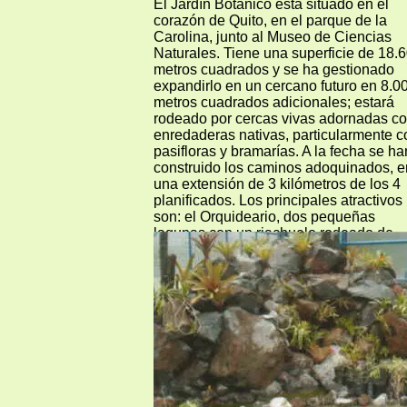
El Jardín Botánico está situado en el
corazón de Quito, en el parque de la
Carolina, junto al Museo de Ciencias
Naturales. Tiene una superficie de 18.
metros cuadrados y se ha gestionado
expandirlo en un cercano futuro en 8.0
metros cuadrados adicionales; estará
rodeado por cercas vivas adornadas c
enredaderas nativas, particularmente c
pasifloras y bramarías. A la fecha se ha
construido los caminos adoquinados, e
una extensión de 3 kilómetros de los 4
planificados. Los principales atractivos
son: el Orquideario, dos pequeñas
lagunas con un riachuelo rodeado de
plantas acuáticas y de pantano, y los
sectores destinados a diferentes
categorías de plantas.
El manejo de los frutales nativos e
introducidos se planificará con los
colegios municipales. Otro sector se
destinará a loas plantas medicinales,
hierbas aromáticas y especerías. Expof
está contribuyendo con una muestra