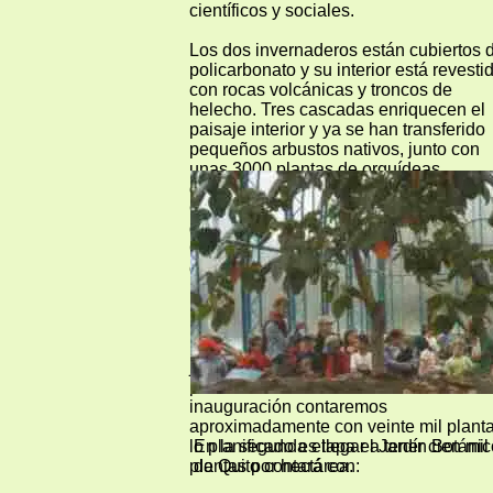
científicos y sociales.
Los dos invernaderos están cubiertos 
policarbonato y su interior está revesti
con rocas volcánicas y troncos de
helecho. Tres cascadas enriquecen el
paisaje interior y ya se han transferido
pequeños arbustos nativos, junto con
unas 3000 plantas de orquídeas
cultivadas por la Asociación de
Orquideología de Quito y otras rescat
de ciertos sectores por los que pasa el
OCP. El riego consiste de un sistema
computarizado de aspersión y
nebulización con controles electrónico
Para este verano la Fundación tiene 
meta inaugurar la primera fase del Jard
Botánico. Hemos de considerar que un
jardín botánico es una obra en
permanente construcción. A la fecha d
inauguración contaremos
aproximadamente con veinte mil planta
lo planificado es llegar a tener cien mil
En la segunda etapa el Jardín Botánic
plantas por hectárea.
de Quito contará con: