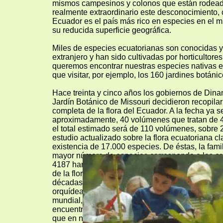
mismos campesinos y colonos que están rodeado
realmente extraordinario este desconocimiento,
Ecuador es el país más rico en especies en el m
su reducida superficie geográfica.
Miles de especies ecuatorianas son conocidas y
extranjero y han sido cultivadas por horticultore
queremos encontrar nuestras especies nativas e
que visitar, por ejemplo, los 160 jardines botáni
Hace treinta y cinco años los gobiernos de Dina
Jardín Botánico de Missouri decidieron recopilar 
completa de la flora del Ecuador. A la fecha ya s
aproximadamente, 40 volúmenes que tratan de 45
el total estimado será de 110 volúmenes, sobre 
estudio actualizado sobre la flora ecuatoriana cl
existencia de 17.000 especies. De éstas, la famil
mayor número de especies corresponde a las or
4187 han sido clasificadas hasta la fecha, cant
de la flora nativa ecuatoriana. Esto se debe a qu
décadas más especialistas se han dedicado a la 
orquídeas y muchos menos a las otras familias de
mundial, una de cada 10 especies de plantas qu
encuentra en la naturaleza es una orquídea, lo 
que en nuestro territorio existirían más de 50.00