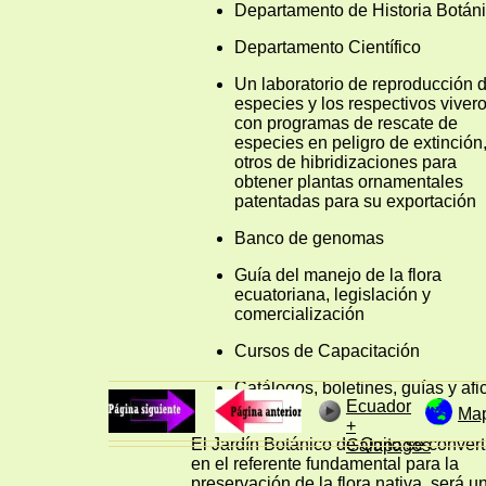
Departamento de Historia Botán
Departamento Científico
Un laboratorio de reproducción 
especies y los respectivos viver
con programas de rescate de
especies en peligro de extinción,
otros de hibridizaciones para
obtener plantas ornamentales
patentadas para su exportación
Banco de genomas
Guía del manejo de la flora
ecuatoriana, legislación y
comercialización
Cursos de Capacitación
Catálogos, boletines, guías y afi
Ecuador
Ma
+
El Jardín Botánico de Quito se convert
Galapagos
en el referente fundamental para la
preservación de la flora nativa, será u