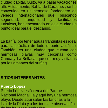
ciudad capital, Quito, va a pasar vacaciones
allí. Actualmente, Bahía de Caráquez, se ha
convertido en un hermoso fondeadero de
veleros internacionales que, buscando
seguridad, tranquilidad y facilidades
turísticas, han encontrado en esta ciudad un
punto ideal para el descanso.
La bahía, por tener aguas tranquilas es ideal
para la práctica de todo deporte acuático.
También, es una ciudad que cuenta con
hermosas playas muy cercanas como
Canoa y La Bellaca, que son muy visitadas
por los amantes del surfing.
SITIOS INTERESANTES
Puerto López
Puerto López está cerca del Parque
Nacional Machalilla y aquí hay una hermosa
playa. Desde aquí salen las lanchas a la
Isla de la Plata y a los tours de observación