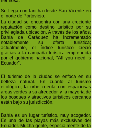
hermosa.
Se llega con lancha desde San Vicente en
el norte de Portoviejo.
La ciudad se encuentra con una creciente
reputación como destino turístico por su
privilegiada ubicación. A través de los años,
Bahía de Caráquez ha incrementado
notablemente su oferta turística;
actualmente, el índice turístico creció
gracias a la campaña turística emprendida
por el gobierno nacional, "All you need is
Ecuador".
El turismo de la ciudad se enfoca en su
belleza natural. En cuanto al turismo
ecológico, la urbe cuenta con espaciosas
áreas verdes a su alrededor, y la mayoría de
los bosques y atractivos turísticos cercanos
están bajo su jurisdicción.
Bahía es un lugar turístico, muy acogedor.
Es una de las playas más exclusivas del
Ecuador. Mucha gente, especialmente de la