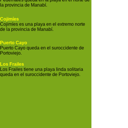
la provincia de Manabí.
Cojimíes
Cojimíes es una playa en el extremo norte
de la provincia de Manabí.
Puerto Cayo
Puerto Cayo queda en el suroccidente de
Portoviejo.
Los Frailes
Los Frailes tiene una playa linda solitaria
queda en el suroccidente de Portoviejo.
Montanita
Montanita tiene playa y queda en el
suroccidente de Portoviejo en la provincia
de Guayas.
Montcristi
Montecristi queda entre Portoviejo y Manta.