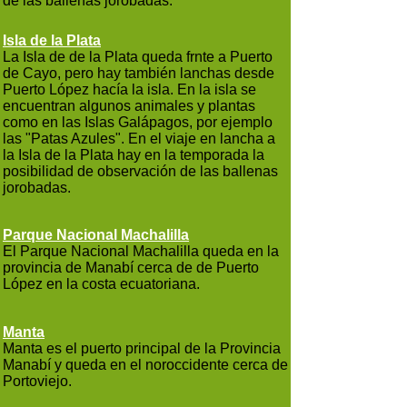
de las ballenas jorobadas.
Isla de la Plata
La Isla de de la Plata queda frnte a Puerto
de Cayo, pero hay también lanchas desde
Puerto López hacía la isla. En la isla se
encuentran algunos animales y plantas
como en las Islas Galápagos, por ejemplo
las "Patas Azules". En el viaje en lancha a
la Isla de la Plata hay en la temporada la
posibilidad de observación de las ballenas
jorobadas.
Parque Nacional Machalilla
El Parque Nacional Machalilla queda en la
provincia de Manabí cerca de de Puerto
López en la costa ecuatoriana.
Manta
Manta es el puerto principal de la Provincia
Manabí y queda en el noroccidente cerca de
Portoviejo.