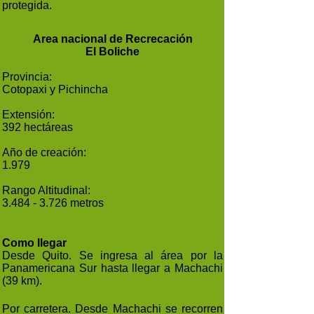
protegida.
Area nacional de Recrecación
El Boliche
Provincia:
Cotopaxi y Pichincha
Extensión:
392 hectáreas
Año de creación:
1.979
Rango Altitudinal:
3.484 - 3.726 metros
Como llegar
Desde Quito. Se ingresa al área por la
Panamericana Sur hasta llegar a Machachi
(39 km).
Por carretera. Desde Machachi se recorren