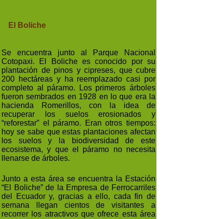
El Boliche
Se encuentra junto al Parque Nacional
Cotopaxi. El Boliche es conocido por su
plantación de pinos y cipreses, que cubre
200 hectáreas y ha reemplazado casi por
completo al páramo. Los primeros árboles
fueron sembrados en 1928 en lo que era la
hacienda Romerillos, con la idea de
recuperar los suelos erosionados y
“reforestar” el páramo. Eran otros tiempos:
hoy se sabe que estas plantaciones afectan
los suelos y la biodiversidad de este
ecosistema, y que el páramo no necesita
llenarse de árboles.
Junto a esta área se encuentra la Estación
“El Boliche” de la Empresa de Ferrocarriles
del Ecuador y, gracias a ello, cada fin de
semana llegan cientos de visitantes a
recorrer los atractivos que ofrece esta área