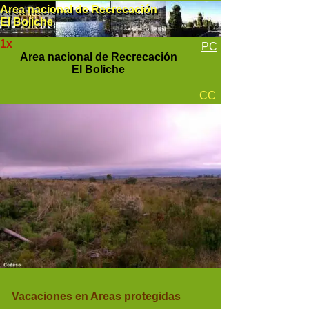
Area nacional de Recrecación
Area nacional de Recrecación
El Boliche
El Boliche
1x
PC
Area nacional de Recrecación
El Boliche
CC
Vacaciones en Areas protegidas