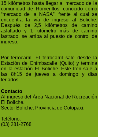
15 kilómetros hasta llegar al mercado de la
comunidad de Romerillos, conocido como
“mercado de la NASA”, frente al cual se
encuentra la vía de ingreso al Boliche.
Después de 2,5 kilómetros de camino
asfaltado y 1 kilómetro más de camino
lastrado, se arriba al puesto de control de
ingreso.
Por ferrocarril. El ferrocarril sale desde la
Estación de Chimbacalle (Quito) y termina
en la estación El Boliche. Este tren sale a
las 8h15 de jueves a domingo y días
feriados.
Contacto
Al ingreso del Área Nacional de Recreación
El Boliche.
Sector Boliche. Provincia de Cotopaxi.
Teléfono:
(03) 281-2768