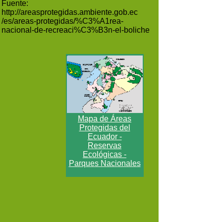
Fuente:
http://areasprotegidas.ambiente.gob.ec
/es/areas-protegidas/%C3%A1rea-
nacional-de-recreaci%C3%B3n-el-boliche
Mapa de Áreas
Protegidas del
Ecuador -
Reservas
Ecológicas -
Parques Nacionales