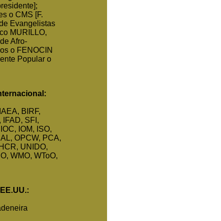
residente];
es o CMS [F.
de Evangelistas
rco MURILLO,
de Afro-
inos o FENOCIN
ente Popular o
nternacional:
IAEA, BIRF,
 IFAD, SFI,
 IOC, IOM, ISO,
NAL, OPCW, PCA,
HCR, UNIDO,
O, WMO, WToO,
 EE.UU.:
adeneira