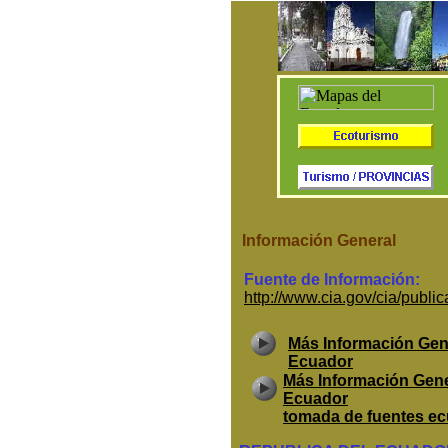
Información General
Fuente de Información:
http://www.cia.gov/cia/publi
Más Información Gene
Ecuador
Más Información Gene
Ecuador
tomada de fuentes ec