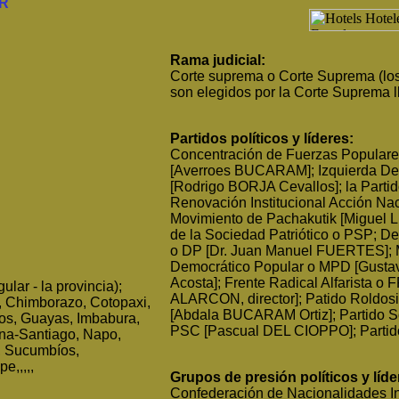
R
Rama judicial:
Corte suprema o Corte Suprema (los
son elegidos por la Corte Suprema 
Partidos políticos y líderes:
Concentración de Fuerzas Popular
[Averroes BUCARAM]; Izquierda De
[Rodrigo BORJA Cevallos]; la Partid
Renovación Institucional Acción Na
Movimiento de Pachakutik [Miguel 
de la Sociedad Patriótico o PSP; D
o DP [Dr. Juan Manuel FUERTES]; 
Democrático Popular o MPD [Gust
Acosta]; Frente Radical Alfarista o 
ular - la provincia);
ALARCON, director]; Patido Roldos
i, Chimborazo, Cotopaxi,
[Abdala BUCARAM Ortiz]; Partido So
os, Guayas, Imbabura,
PSC [Pascual DEL CIOPPO]; Partido
ona-Santiago, Napo,
, Sucumbíos,
e,,,,,
Grupos de presión políticos y líde
Confederación de Nacionalidades I