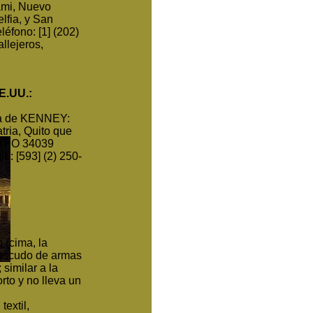
ami, Nuevo
lfia, y San
léfono: [1] (202)
llejeros,
E.UU.:
da de KENNEY:
tria, Quito que
e APO 34039
L: [593] (2) 250-
 (cima, la
l escudo de armas
similar a la
to y no lleva un
extil,