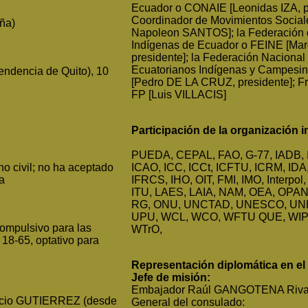
Ecuador o CONAIE [Leonidas IZA, p
Coordinador de Movimientos Social
aña)
Napoleon SANTOS]; la Federación 
Indígenas de Ecuador o FEINE [Ma
presidente]; la Federación Nacional 
Ecuatorianos Indígenas y Campes
endencia de Quito), 10
[Pedro DE LA CRUZ, presidente]; Fr
FP [Luis VILLACIS]
Participación de la organización i
PUEDA, CEPAL, FAO, G-77, IADB, 
o civil; no ha aceptado
ICAO, ICC, ICCt, ICFTU, ICRM, IDA,
iva
IFRCS, IHO, OIT, FMI, IMO, Interpol,
ITU, LAES, LAIA, NAM, OEA, OPA
RG, ONU, UNCTAD, UNESCO, UN
UPU, WCL, WCO, WFTU QUE, WIP
compulsivo para las
WTrO,
18-65, optativo para
Representación diplomática en el
Jefe de misión:
Embajador Raúl GANGOTENA Riv
Lucio GUTIERREZ (desde
General del consulado: