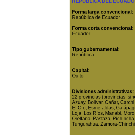
REPUBLICA DEL ECUADO
Forma larga convencional:
República de Ecuador
Forma corta convencional:
Ecuador
Tipo gubernamental:
República
Capital:
Quito
Divisiones administrativas:
22 provincias (provincias, sing
Azuay, Bolívar, Cañar, Carch
El Oro, Esmeraldas, Galápag
Loja, Los Ríos, Manabí, Mor
Orellana, Pastaza, Pichincha
Tungurahua, Zamora-Chinchip