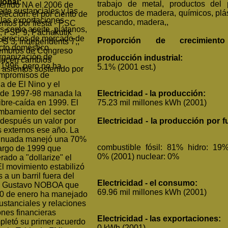
lobal:
trabajo de metal, productos del 
tenido NA el 2006 de
ite sustanciales y las
productos de madera, químicos, plás
elección: el por ciento de
 las exportaciones
pescando, madera,,
entos por fiesta - PSC
os como aceite, plátanos,
, PSP 9, Pachakutik
n precios de mercado de
Proporción de crecimient
S 3, independents 7,;
cto doméstico
miembros de Congreso
Organización de
producción industrial:
ducen cambios
1996, pero no ha
5.1% (2001 est.)
 asientos sostenido por
ompromisos de
a de El Nino y el
 de 1997-98 manada la
Electricidad - la producción:
bre-caída en 1999. El
75.23 mil millones kWh (2001)
umbamiento del sector
después un valor por
Electricidad - la producción por f
s externos ese año. La
tinuada manejó una 70%
combustible fósil: 81% hidro: 19%
largo de 1999 que
0% (2001) nuclear: 0%
ado a "dollarize" el
l movimiento estabilizó
 a un barril fuera del
Electricidad - el consumo:
o. Gustavo NOBOA que
69.96 mil millones kWh (2001)
00 de enero ha manejado
stanciales y relaciones
ones financieras
Electricidad - las exportaciones:
pletó su primer acuerdo
0 kWh (2001)