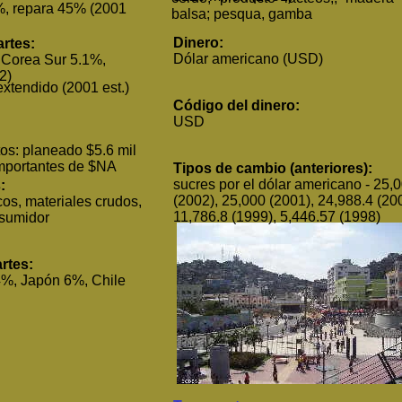
5%, repara 45% (2001
balsa; pesqua, gamba
Dinero:
artes:
Dólar americano (USD)
Corea Sur 5.1%,
02)
extendido (2001 est.)
Código del dinero:
USD
tos: planeado $5.6 mil
importantes de $NA
Tipos de cambio (anteriores):
sucres por el dólar americano - 25,
:
(2002), 25,000 (2001), 24,988.4 (20
cos, materiales crudos,
11,786.8 (1999), 5,446.57 (1998)
onsumidor
rtes:
%, Japón 6%, Chile