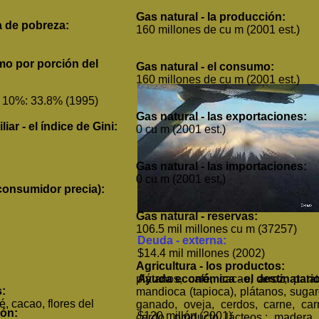
Gas natural - la producción:
a de pobreza:
160 millones de cu m (2001 est.)
mo por porción del
Gas natural - el consumo:
160 millones de cu m (2001 est.)
o 10%: 33.8% (1995)
Gas natural - las exportaciones:
iar - el índice de Gini:
0 cu m (2001 est.)
Gas natural - las importaciones:
0 cu m (2001 est.)
 consumidor precia):
Gas natural - reservas:
106.5 mil millones cu m (37257)
Deuda - externa:
$14.4 mil millones (2002)
Agricultura - los productos:
plátanos, café, cacao, arroz, patat
Ayuda económica - el destinatario
s:
mandioca (tapioca), plátanos, sugar
é, cacao, flores del
ganado, oveja, cerdos, carne, ca
ión:
$120 millón (2001)
cerdo, producto lácteos,; madera