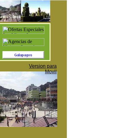
Version para
Movil