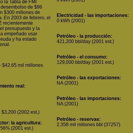
o la Tabla de FMI
1 desembolso de $96
 un $300 millones de
Electricidad - las importaciones:
a. En 2003 de febrero, el
0 kWh (2001)
 recientemente
el presupuesto y la
 ha empeñado usar
Petróleo - la producción:
deuda y ha estado
421,200 bbl/day (2001 est.)
ional.
Petróleo - el consumo:
129,000 bbl/day (2001 est.)
- $42.65 mil millones
Petróleo - las exportaciones:
NA (2001)
miento real:
Petróleo - las importaciones:
NA (2001)
- $3,200 (2002 est.)
Petróleo - reservas:
tor: la agricultura:
2.358 mil millones bbl (37257)
: 56% (2001 est.)