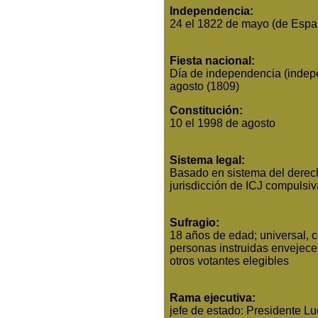
Independencia:
24 el 1822 de mayo (de Esp
Fiesta nacional:
Día de independencia (indep
agosto (1809)
Constitución:
10 el 1998 de agosto
Sistema legal:
Basado en sistema del derech
jurisdicción de ICJ compuls
Sufragio:
18 años de edad; universal, 
personas instruidas envejece 
otros votantes elegibles
Rama ejecutiva:
jefe de estado: Presidente 