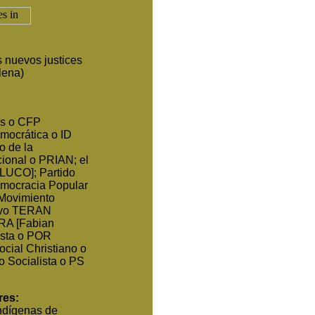
 nuevos justices
llena)
es o CFP
mocrática o ID
o de la
cional o PRIAN; el
LLUCO]; Partido
emocracia Popular
Movimiento
avo TERAN
FRA [Fabian
ista o POR
cial Christiano o
 Socialista o PS
res:
ndígenas de