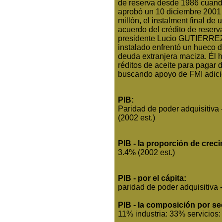
de reserva desde 1986 cuand
aprobó un 10 diciembre 200
millón, el instalment final de
acuerdo del crédito de reserv
presidente Lucio GUTIERREZ
instalado enfrentó un hueco d
deuda extranjera maciza. Él
réditos de aceite para pagar 
buscando apoyo de FMI adic
PIB:
Paridad de poder adquisitiva 
(2002 est.)
PIB - la proporción de creci
3.4% (2002 est.)
PIB - por el cápita:
paridad de poder adquisitiva 
PIB - la composición por sec
11% industria: 33% servicios