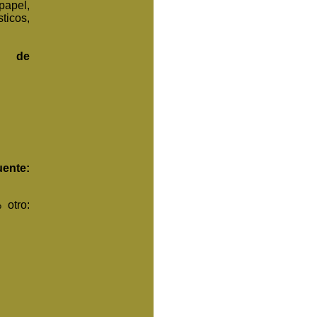
papel,
ticos,
o de
uente:
 otro: