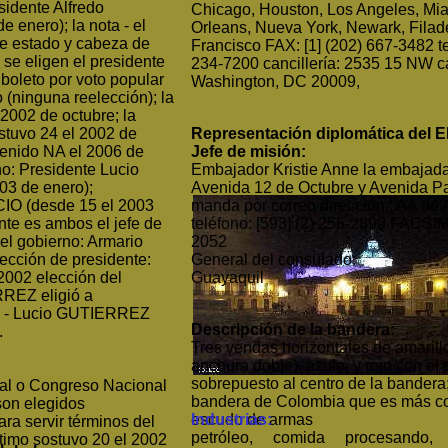
sidente Alfredo
Chicago, Houston, Los Angeles, Mi
 enero); la nota - el
Orleans, Nueva York, Newark, Filade
de estado y cabeza de
Francisco FAX: [1] (202) 667-3482 te
se eligen el presidente
234-7200 cancillería: 2535 15 NW ca
boleto por voto popular
Washington, DC 20009,
 (ninguna reelección); la
 2002 de octubre; la
ostuvo 24 el 2002 de
Representación diplomática del E
tenido NA el 2006 de
Jefe de misión:
no: Presidente Lucio
Embajador Kristie Anne la embaja
3 de enero);
Avenida 12 de Octubre y Avenida Pa
CIO (desde 15 el 2003
manda por correo dirección,: AA d
ente es ambos el jefe de
teléfono: [593] (2) 256-2890 FACSÍMI
el gobierno: Armario
2052
lección de presidente:
General del consulado:
2002 elección del
Guayaquil
RREZ eligió a
oto - Lucio GUTIERREZ
Descripción de la bandera:
.
Tres vendas horizontales de amarillo
anchura doble), azule, y rojo con e
sobrepuesto al centro de la bandera; 
al o Congreso Nacional
bandera de Colombia que es más cor
son elegidos
escudo de armas
Industrias:
ra servir términos del
petróleo, comida procesando, t
ltimo sostuvo 20 el 2002