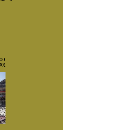
000
00),