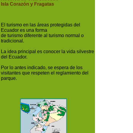
Isla Corazón y Fragatas
El turismo en las áreas protegidas del
Ecuador es una forma
de turismo diferente al turismo normal o
tradicional.
La idea principal es conocer la vida silvestre
del Ecuador.
Por lo antes indicado, se espera de los
visitantes que respeten el reglamiento del
parque.