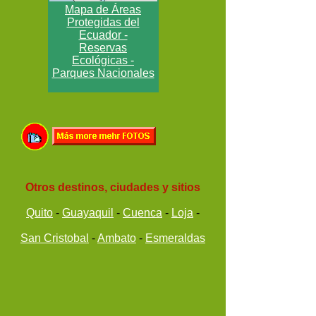
Mapa de Áreas
Protegidas del
Ecuador -
Reservas
Ecológicas -
Parques Nacionales
Otros destinos, ciudades y sitios
Quito
-
Guayaquil
-
Cuenca
-
Loja
-
San Cristobal
-
Ambato
-
Esmeraldas
Portoviejo
-
Guaranda
-
Azogues
-
Tena
Latacunga
-
Machala
-
Ibarra
-
Macas
-
Santa Elena
-
Coca
-
Puyo
-
Riobamba