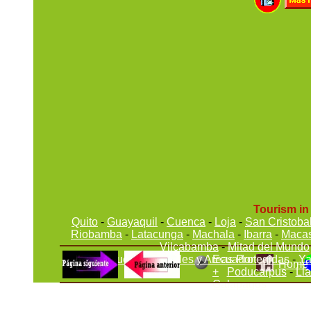
Tourism in 
Quito
-
Guayaquil
-
Cuenca
-
Loja
-
San Cristoba
Riobamba
-
Latacunga
-
Machala
-
Ibarra
-
Maca
Vilcabamba
-
Mitad del Mundo
Parques Nacionales y Areas Protegidas
Ecuador
-
Ya
Home
+
Poducarpus
-
Ll
Galapagos