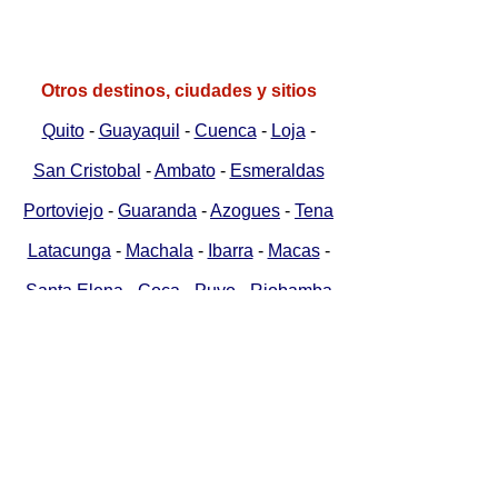
Otros destinos, ciudades y sitios
Quito
-
Guayaquil
-
Cuenca
-
Loja
-
San Cristobal
-
Ambato
-
Esmeraldas
Portoviejo
-
Guaranda
-
Azogues
-
Tena
Latacunga
-
Machala
-
Ibarra
-
Macas
-
Santa Elena
-
Coca
-
Puyo
-
Riobamba
Lago Agrio
-
Zamora
-
Vilcabamba
-
Mitad del Mundo
-
Misahualli
-
Atacames
Baños
-
Otavalo
-
Yasuni
-
Cuyabeno
Parques Nacionales y Areas Protegidas
Machalilla
-
Cotopaxi
-
Chimborazo