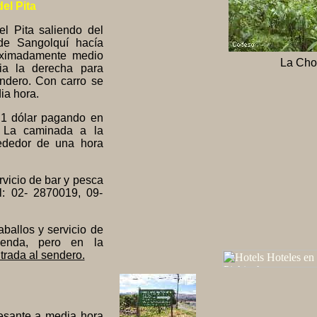
el Pita
el Pita saliendo del
de Sangolquí hacía
oximadamente medio
La Chor
ia la derecha para
endero. Con carro se
ia hora.
 1 dólar pagando en
. La caminada a la
rededor de una hora
vicio de bar y pesca
el: 02- 2870019, 09-
aballos y servicio de
ienda, pero en la
trada al sendero.
resante a media hora