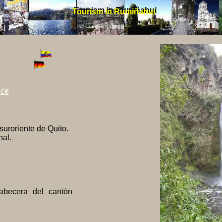
Tourism in Rumiñahui
Tourism in Rumiñahui
nce
suroriente de Quito.
nal.
abecera del cantón