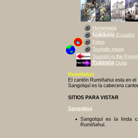
Homepage
CODESO
Tourism in Ecuador
Fotos
Touristic maps
Tourism in the Provi
Pichincha
Tourism in Quito
Rumiñahui
El cantón Rumiñahui esta en el 
Sangolquí es la cabecera canto
SITIOS PARA VISTAR
Sangolquí
Sangolquí es la linda c
Rumiñahui.