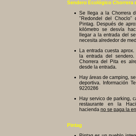
Sendero Ecológico Chorrera d
Se llega a la Chorrera d
"Redondel del Choclo" 
Pintag. Después de apr
kilómetro se desvía hac
llegar a la entrada del s
necesita alrededor de med
La entrada cuesta aprox.
la entrada del sendero
Chorrera del Pita es al
desde la entrada.
Hay áreas de camping, ser
deportiva. Información T
9220286
Hay servico de parking, c
restaurante en la Hac
hacienda
no se paga la en
Pintag
Pintag es un pueblo inte