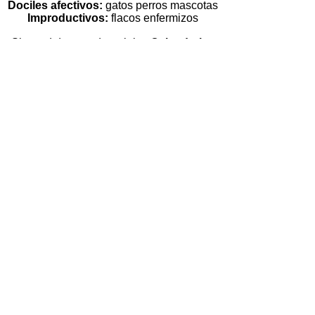
Dociles afectivos:
gatos perros mascotas
Improductivos:
flacos enfermizos
Si usted desea adquerir los
Calendarios
Lunares
, en su versión completa, puede
hacerlo en:
Contactos y Ventas
La adquisición se la puede realizar en
dos modalidades:
** En forma electrónica (sólo costo)
** En forma impresa (costo más envio)
Para pedidos, mayor información, charlas,
talleres, conferencias, asesoría productiva
para agricultura, fincas integrales,
planificación ambiental para fincas,
Calendarios Lunares, diríjase a:
Ing. R.N.R. Santiago Bakach Sevilla