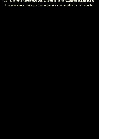
Si usted desea adquerir los
Calendarios
Lunares
, en su versión completa, puede
hacerlo en:
Contactos y Ventas
La adquisición se la puede realizar en
dos modalidades:
** En forma electrónica (sólo costo)
** En forma impresa (costo más envio)
Para pedidos, mayor información, charlas,
talleres, conferencias, asesoría productiva
para agricultura, fincas integrales,
planificación ambiental para fincas,
Calendarios Lunares, diríjase a:
Ing. R.N.R. Santiago Bakach Sevilla