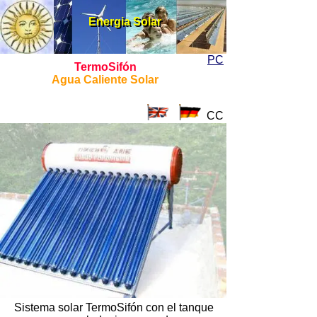
Energia Solar
Energia Solar
PC
TermoSifón
Agua Caliente Solar
CC
Sistema solar TermoSifón con el tanque