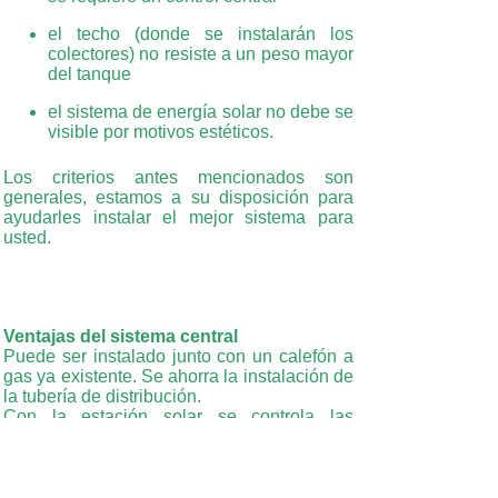
el techo (donde se instalarán los
colectores) no resiste a un peso mayor
del tanque
el sistema de energía solar no debe se
visible por motivos estéticos.
Los criterios antes mencionados son
generales, estamos a su disposición para
ayudarles instalar el mejor sistema para
usted.
Ventajas del sistema central
Puede ser instalado junto con un calefón a
gas ya existente. Se ahorra la instalación de
la tubería de distribución.
Con la estación solar se controla las
temperaturas y la bomba de circulación en
un sitio central.
Se puede añadir fácilmente una calefacción
auxiliar a gas central.