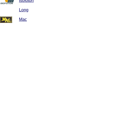
Isofoton
Long
Mac
Oldham Enersys
PowerSafe
Sail
Sonnenschein
Toyo
Tudor
Varta