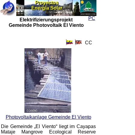
Proyectos
Proyectos
Energia Solar
Energia Solar
PC
Elektrifizierungsprojekt
Gemeinde Photovoltaik El Viento
CC
Photovoltaikanlage Gemeinde El Viento
Die Gemeinde „El Viento“ liegt im Cayapas
Mataje Mangrove Ecological Reserve