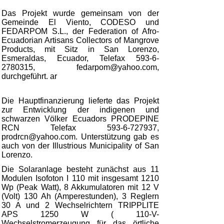
Das Projekt wurde gemeinsam von der
Gemeinde El Viento, CODESO und
FEDARPOM S.L., der Federation of Afro-
Ecuadorian Artisans Collectors of Mangrove
Products, mit Sitz in San Lorenzo,
Esmeraldas, Ecuador, Telefax 593-6-
2780315, fedarpom@yahoo.com,
durchgeführt. ar
Die Hauptfinanzierung lieferte das Projekt
zur Entwicklung der indigenen und
schwarzen Völker Ecuadors PRODEPINE
RCN Telefax 593-6-727937,
prodrcn@yahoo.com. Unterstützung gab es
auch von der Illustrious Municipality of San
Lorenzo.
Die Solaranlage besteht zunächst aus 11
Modulen Isofoton I 110 mit insgesamt 1210
Wp (Peak Watt), 8 Akkumulatoren mit 12 V
(Volt) 130 Ah (Amperestunden), 3 Reglern
30 A und 2 Wechselrichtern TRIPPLITE
APS 1250 W ( 110-V-
Wechselstromerzeugung für das örtliche