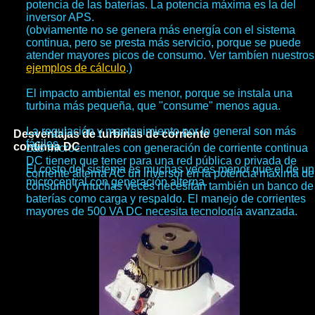
potencia de las baterías. La potencia máxima es la del
inversor APS.
(obviamente no se genera más energía con el sistema
continua, pero se presta más servicio, porque se puede
atender mayores picos de consumo. Ver tambíen nuestros
ejemplos de cálculo
.)
El impacto ambiental es menor, porque se instala una
turbina más pequeña, que "consume" menos agua.
La regulación y mantenimiento por lo general son más
Desventajas de turbinas de corriente
fáciles.
continua DC
Las microcentrales con generación de corriente continua
DC tienen que tener para una red pública o privada de
El costo del sistema es muchas veces menor que el de u
corriente alterna AC un inversor en la potencia máxima de
microcentral con generación alterna.
consumo y muchas veces necesitan también un banco de
baterías como carga y respaldo. El manejo de corrientes
mayores de 500 VA DC necesita tecnología avanzada.