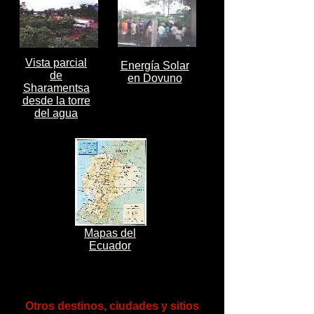
Vista parcial
Energía Solar
de
en Dovuno
Sharamentsa
desde la torre
del agua
Mapas del
Ecuador
Otros destinos, ciudades y sitios