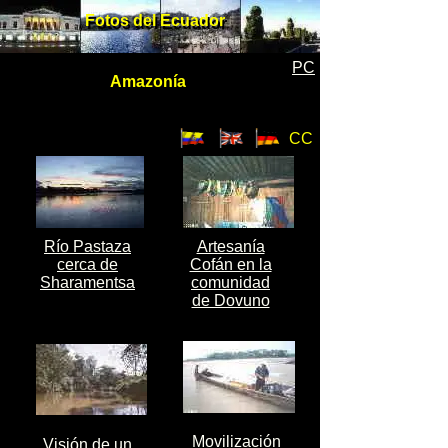
Fotos del Ecuador
Fotos del Ecuador
PC
Amazonía
Amazonía
CC
Río Pastaza
Artesanía
cerca de
Cofán en la
Sharamentsa
comunidad
de Dovuno
Movilización
Visión de un