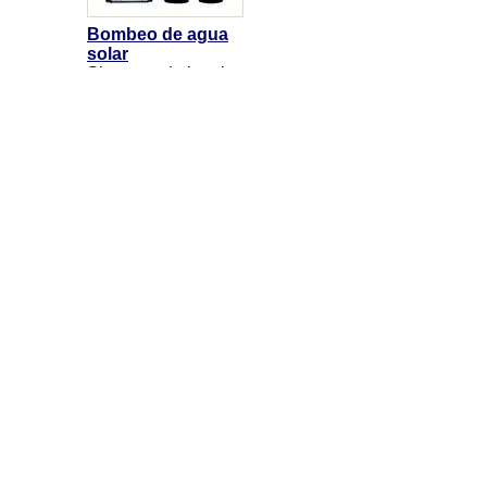
Bombeo de agua
solar
Sistemas de bombas
de agua fotovoltaicos
que no requiren
baterias entonces el
retorno de la inversion
es muy rapido. Estos
Sistemas funcionan
totalmente automatico.
Funcionamiento general de los sistemas
solares
Importancia de los sistemas fotovoltaicos
Ventajas de la energía fotovoltaica
Sistemas con Corriente Continua DC