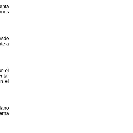
enta
ones
esde
nte a
r el
ntar
en el
lano
erna