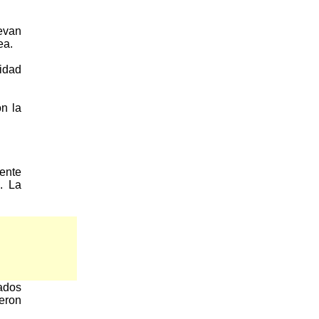
evan
ea.
lidad
on la
ente
. La
a, de
ados
ieron