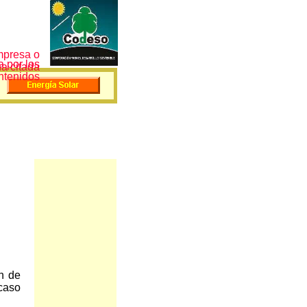
mpresa o
 por los
a citada
ntenidos
n de
caso