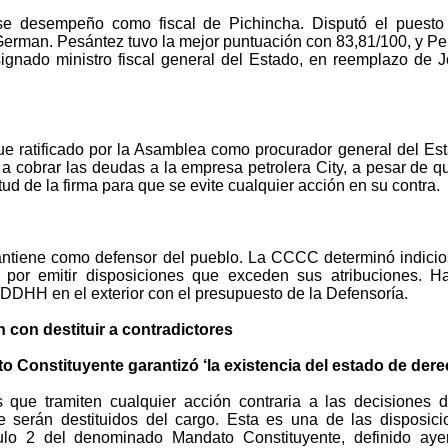
e desempeño como fiscal de Pichincha. Disputó el puesto
German. Pesántez tuvo la mejor puntuación con 83,81/100, y Pe
ignado ministro fiscal general del Estado, en reemplazo de 
ue ratificado por la Asamblea como procurador general del Es
a cobrar las deudas a la empresa petrolera City, a pesar de q
tud de la firma para que se evite cualquier acción en su contra.
ntiene como defensor del pueblo. La CCCC determinó indicio
 por emitir disposiciones que exceden sus atribuciones. Ha
DDHH en el exterior con el presupuesto de la Defensoría.
 con destituir a contradictores
 Constituyente garantizó ‘la existencia del estado de dere
s que tramiten cualquier acción contraria a las decisiones d
 serán destituidos del cargo. Esta es una de las disposici
culo 2 del denominado Mandato Constituyente, definido aye