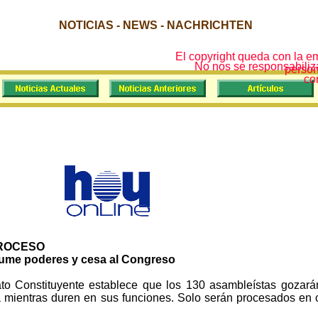
NOTICIAS - NEWS - NACHRICHTEN
El copyright queda con la e
No nos se responsabiliza
person
co
PROCESO
ume poderes y cesa al Congreso
ato Constituyente establece que los 130 asambleístas gozará
 mientras duren en sus funciones. Solo serán procesados en 