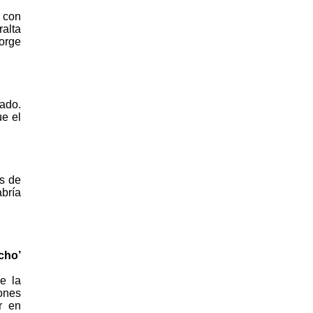
 con
ralta
Jorge
tado.
ue el
s de
bría
cho’
e la
ones
r en