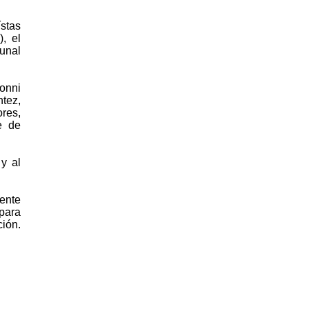
stas
, el
unal
onni
ntez,
res,
e de
y al
ente
 para
ción.