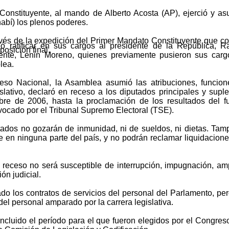
onstituyente, al mando de Alberto Acosta (AP), ejerció y as
abí) los plenos poderes.
ravés de la expedición del Primer Mandato Constituyente que c
ó ratificar en sus cargos al presidente de la República, Ra
posición final.
dente, Lenin Moreno, quienes previamente pusieron sus carg
lea.
eso Nacional, la Asamblea asumió las atribuciones, funcion
lativo, declaró en receso a los diputados principales y supl
bre de 2006, hasta la proclamación de los resultados del fu
vocado por el Tribunal Supremo Electoral (TSE).
utados no gozarán de inmunidad, ni de sueldos, ni dietas. Ta
 en ninguna parte del país, y no podrán reclamar liquidacione
 receso no será susceptible de interrupción, impugnación, a
ión judicial.
do los contratos de servicios del personal del Parlamento, pe
 del personal amparado por la carrera legislativa.
cluido el período para el que fueron elegidos por el Congres