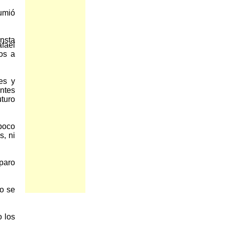
umió
onsta
fael
os a
es y
entes
turo
mpoco
s, ni
mparo
ro se
o los