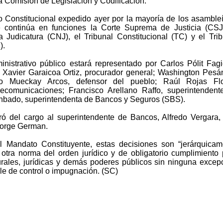
la Comisión de Legislación y Codificación.
Constitucional expedido ayer por la mayoría de los asambleí
e continúa en funciones la Corte Suprema de Justicia (CSJ)
 Judicatura (CNJ), el Tribunal Constitucional (TC) y el Trib
).
istrativo público estará representado por Carlos Pólit Fagi
 Xavier Garaicoa Ortiz, procurador general; Washington Pesá
udio Mueckay Arcos, defensor del pueblo; Raúl Rojas Flo
lecomunicaciones; Francisco Arellano Raffo, superintendent
nbado, superintendenta de Bancos y Seguros (SBS).
ó del cargo al superintendente de Bancos, Alfredo Vergara, 
 Jorge German.
l Mandato Constituyente, estas decisiones son “jerárquicam
 otra norma del orden jurídico y de obligatorio cumplimiento
rales, jurídicas y demás poderes públicos sin ninguna excep
e de control o impugnación. (SC)