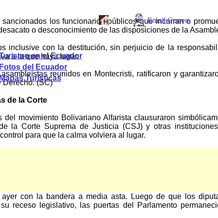
 sancionados los funcionarios públicos que incurran o promu
 desacato o desconocimiento de las disposiciones de la Asambl
 inclusive con la destitución, sin perjuicio de la responsabi
Turismo en el Ecuador
tiva a la que haya lugar.
Fotos del Ecuador
asambleístas reunidos en Montecristi, ratificaron y garantizar
Mapas Turísticas
e Derecho. (SC)
s de la Corte
del movimiento Bolivariano Alfarista clausuraron simbólicam
 de la Corte Suprema de Justicia (CSJ) y otras instituciones
 control para que la calma volviera al lugar.
atió los alcances que debían tener las reformas a la Justici
. Y defendieron la independencia de las funciones. (MFA)
ongreso
ayer con la bandera a media asta. Luego de que los diput
 su receso legislativo, las puertas del Parlamento permanec