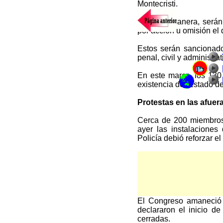
Montecristi.
De igual manera, serán
por acción u omisión el
Estos serán sancionados
penal, civil y administra
En este marco, los 130 
existencia del Estado d
Protestas en las afuera
Cerca de 200 miembros 
ayer las instalaciones
Policía debió reforzar el
Esta semana, la CSJ deb
cara a la Constituyente
El adiós dentro del C
El Congreso amaneció 
declararon el inicio de
cerradas.