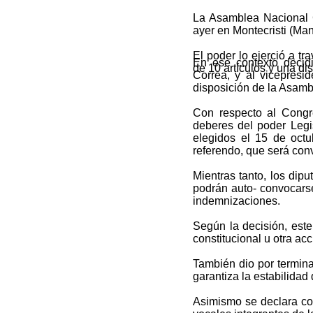
La Asamblea Nacional C
ayer en Montecristi (Man
El poder lo ejerció a t
En ese contexto decidi
de 10 artículos y una dis
Correa, y al vicepresi
disposición de la Asamb
Con respecto al Congr
deberes del poder Legis
elegidos el 15 de octu
referendo, que será con
Mientras tanto, los dip
podrán auto- convocarse
indemnizaciones.
Según la decisión, este
constitucional u otra acc
También dio por termina
garantiza la estabilidad
Asimismo se declara con