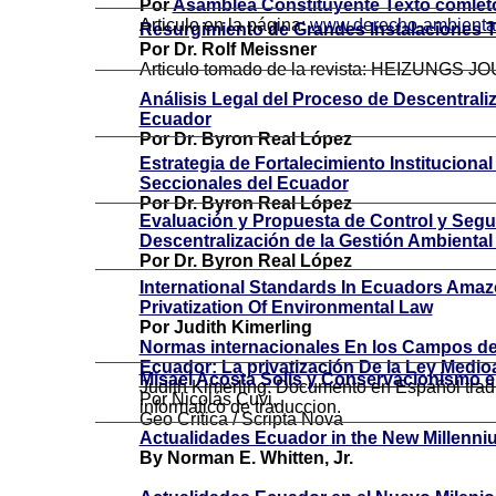
Por
Asamblea Constituyente Texto comlet
Articulo en la página:
www.derecho-ambiental
Resurgimiento de Grandes Instalaciones 
Por Dr. Rolf Meissner
Articulo tomado de la revista: HEIZUNGS 
Análisis Legal del Proceso de Descentrali
Ecuador
Por Dr. Byron Real López
Estrategia de Fortalecimiento Instituciona
Seccionales del Ecuador
Por Dr. Byron Real López
Evaluación y Propuesta de Control y Segu
Descentralización de la Gestión Ambiental
Por Dr. Byron Real López
International Standards In Ecuadors Amazo
Privatization Of Environmental Law
Por Judith Kimerling
Normas internacionales En los Campos de
Ecuador: La privatización De la Ley Medio
Misael Acosta Solis y Conservacionismo 
Judith Kimerling: Documento en Español tra
Por Nicolás Cuvi,
informatico de traduccion.
Geo Crítica / Scripta Nova
Actualidades Ecuador in the New Millenn
By Norman E. Whitten, Jr.