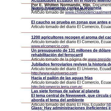
Actualidades Ecuador en el Nuevo Mileni
Por E. Whitten Normando, Hijo.
Documento
Nuevo tratamiento contra la legionela
programa informatico de traduccion.
Articulo tomado de
www.chilepotenciaalimenta
El caucho se prueba en zonas que antes 
Articulo tomado del diario El Comercio, Ecu
1200 agricultores recogen el aroma del c
Articulo tomado del diario El Comercio, Ecua
www.elcomercio.com
Un presupuesto de 131 millones de dólares
rehabilitación del ferrocarril
Articulo tomado de la página de
www.preside
Jubilados ferroviarios reviven la historia d
Articulo tomado del diario El Universo, Ecuad
http://www.eluniverso.com
Hacia el pailón de las aguas frías
Articulo tomado del diario El Comercio, Ecua
http://elcomercio.terra.com.ec
Las siete formas de salvar al planeta
El tema central de Newsweek, que circula 
aborda el tema del ambiente
Articulo tomado del diario El Hoy, Ecuador
ht
Glass: Hay administraciones ineficientes e