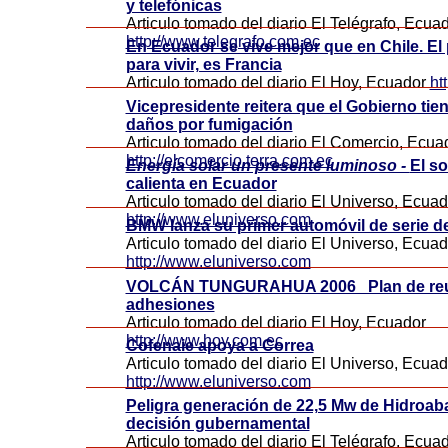
y telefónicas
Articulo tomado del diario El Telégrafo, Ecua
http://www.telegrafo.com.ec
En Ecuador se vive mejor que en Chile. El
para vivir, es Francia
Articulo tomado del diario El Hoy, Ecuador
ht
Vicepresidente reitera que el Gobierno tie
daños por fumigación
Articulo tomado del diario El Comercio, Ecua
http://elcomercio.terra.com.ec
Energía solar un presente luminoso -
El so
calienta en Ecuador
Articulo tomado del diario El Universo, Ecuad
http://www.eluniverso.com
BMW lanza su primer automóvil de serie d
Articulo tomado del diario El Universo, Ecuad
http://www.eluniverso.com
VOLCÁN TUNGURAHUA 2006 Plan de reu
adhesiones
Articulo tomado del diario El Hoy, Ecuador
http://www.hoy.com.ec
Cofenaie apoya a Correa
Articulo tomado del diario El Universo, Ecua
http://www.eluniverso.com
Peligra generación de 22,5 Mw de Hidroab
decisión gubernamental
Articulo tomado del diario El Telégrafo, Ecua