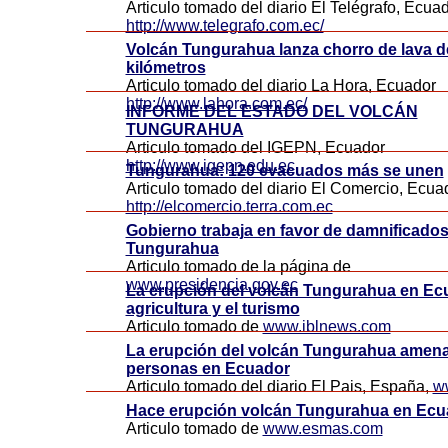
Articulo tomado del diario El Telégrafo, Ecua
http://www.telegrafo.com.ec/
Volcán Tungurahua lanza chorro de lava 
kilómetros
Articulo tomado del diario La Hora, Ecuador
http://www.lahora.com.ec/
INFORME DEL ESTADO DEL VOLCÁN
TUNGURAHUA
Articulo tomado del IGEPN, Ecuador
http://www.igepn.edu.ec
Tungurahua: 120 evacuados más se unen
Articulo tomado del diario El Comercio, Ecua
http://elcomercio.terra.com.ec
Gobierno trabaja en favor de damnificados
Tungurahua
Articulo tomado de la página de
www.presidencia.gov.ec
La erupción del volcán Tungurahua en Ecu
agricultura y el turismo
Articulo tomado de
www.iblnews.com
La erupción del volcán Tungurahua amena
personas en Ecuador
Articulo tomado del diario El Pais, España,
w
Hace erupción volcán Tungurahua en Ecu
Articulo tomado de
www.esmas.com