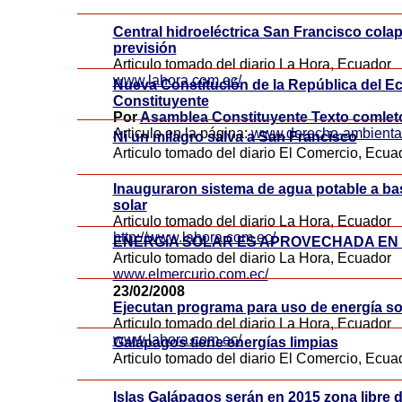
Central hidroeléctrica San Francisco colap
previsión
Articulo tomado del diario La Hora, Ecuador
www.lahora.com.ec/
Nueva Constitución de la República del 
Constituyente
Por
Asamblea Constituyente Texto comlet
Articulo en la página:
www.derecho-ambiental
Ni un milagro salva a San Francisco
Articulo tomado del diario El Comercio, Ecu
Inauguraron sistema de agua potable a ba
solar
Articulo tomado del diario La Hora, Ecuador
http://www.lahora.com.ec/
ENERGíA SOLAR ES APROVECHADA EN
Articulo tomado del diario La Hora, Ecuador
www.elmercurio.com.ec/
23/02/2008
Ejecutan programa para uso de energía so
Articulo tomado del diario La Hora, Ecuador
www.lahora.com.ec/
Galápagos tiene energías limpias
Articulo tomado del diario El Comercio, Ecu
Islas Galápagos serán en 2015 zona libre 