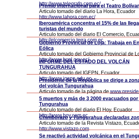
http://www.telegrafo.com.ec/
Premio internacional para el Teatro Bolívar
Articulo tomado del diario La Hora, Ecuador
http://www.lahora.com.ec/
Iberoamérica concentra el 15% de las lleg
turistas del mundo
Articulo tomado del diario El Comercio, Ecua
http://elcomercio.terra.com.ec
Gobierno Provincial de Loja: Trabaja en En
Eólica
Articulo tomado del Gobierno Provincial de L
http://www.hcpl.gov.ec/
INFORME DEL ESTADO DEL VOLCÁN
TUNGURAHUA
Articulo tomado del IGEPN, Ecuador
http://www.igepn.edu.ec
Presidente de la República se dirige a zon
del volcán Tungurahua
Articulo tomado de la página de
www.preside
5 muertos y más de 3 2000 evacuados por 
Tungurahua
Articulo tomado del diario El Hoy, Ecuador
http://www.hoy.com.ec
Chimborazo y Tungurahua declaradas zon
Articulo tomado de la Revista Vistazo, Ecuad
http://www.vistazo.com
Se reactivó actividad volcánica en el Tun