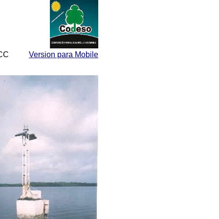
CC
Version para Mobile