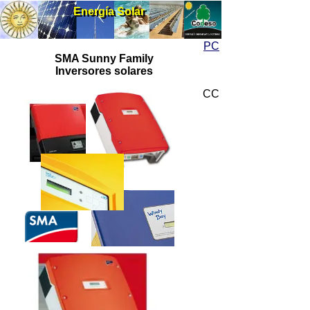
Energía Solar
Energía Solar
PC
SMA Sunny Family
Inversores solares
CC