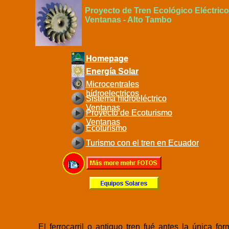
Proyecto de Tren Ecológico Eléctric
Ventanas - Alto Tambo
Homepage
Homepage
Energía Solar
Energía Solar
Microcentrales
Microcentrales
hídroelectricos
hídroelectricos
Sistema hidroeléctrico
Sistema hidroeléctrico
Ventanas
Ventanas
Proyecto de Ecoturismo
Proyecto de Ecoturismo
Ventanas
Ventanas
Ecoturismo
Ecoturismo
Turismo con el tren en Ecuador
Turismo con el tren en Ecuador
El ferrocarril o antiguo tren fué antes la única fo