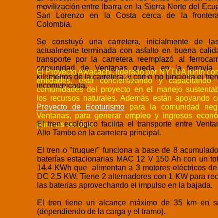
movilización entre Ibarra en la Sierra Norte del Ecu
San Lorenzo en la Costa cerca de la fronter
Colombia.
Se constuyó una carretera, inicialmente de las
actualmente terminada con asfalto en buena calid
transporte por la carretera reemplazó al ferrocarr
comunidad de Ventanas queda en la ferrovía
El Proyecto Awacachi, liderado por NYTUA junto con
kilómetros de la carretera, y como no funciona el tren
entidades, está concientizando y capacitando 
incomunicada.
comunidades del proyecto en el manejo sustenta
los recursos naturales. Además están apoyando 
Proyecto de Ecoturismo
para la comunidad neg
Ventanas, para generar empleo y ingresos econ
El tren ecológico facilita el transporte entre Vent
para las familias.
Alto Tambo en la carretera principal.
El tren o "truquer" funciona a base de 8 acumulad
baterías estacionarias MAC 12 V 150 Ah con un tot
14,4 KWh que alimentan a 3 motores eléctricos de
DC 2,5 KW. Tiene 2 alternadores con 1 KW para rec
las baterías aprovechando el impulso en la bajada.
El tren tiene un alcance máximo de 35 km en s
(dependiendo de la carga y el tramo).