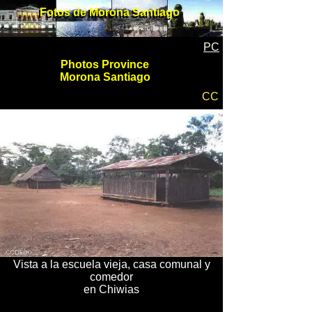
Fotos de Morona Santiago
Fotos de Morona Santiago
PC
Photos Province
Morona Santiago
CC
Vista a la escuela vieja, casa comunal y
comedor
en Chiwias