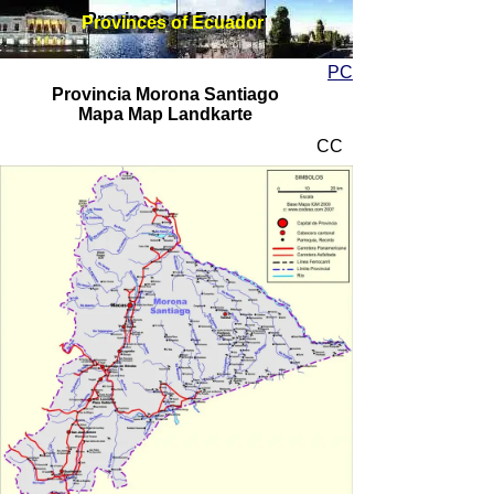
Provinces of Ecuador
Provinces of Ecuador
PC
Provincia Morona Santiago
Mapa Map Landkarte
CC