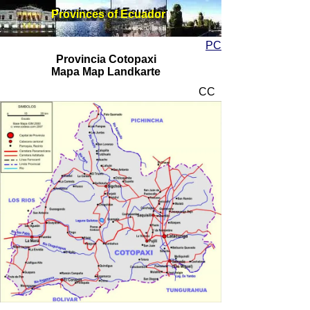
Provinces of Ecuador
Provinces of Ecuador
PC
Provincia Cotopaxi
Mapa Map Landkarte
CC