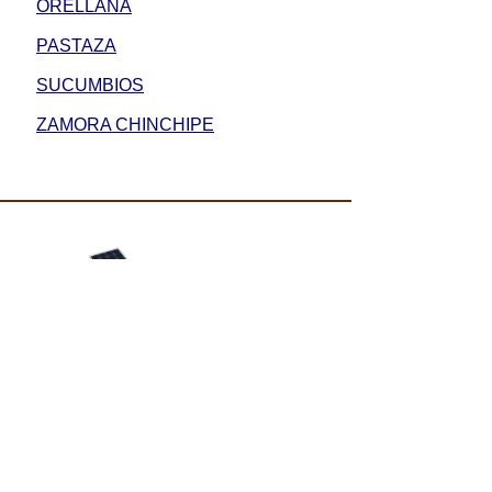
ORELLANA
PASTAZA
SUCUMBIOS
ZAMORA CHINCHIPE
Bombas de agua solares
Bombeo
fotovoltaico
Ahorre en hoteles, piscinas, riego