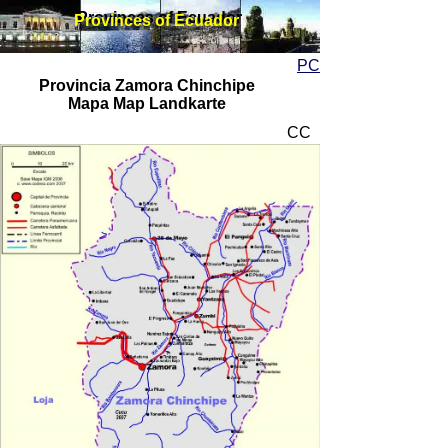
Provinces of Ecuador
Provinces of Ecuador
PC
Provincia Zamora Chinchipe
Mapa Map Landkarte
CC