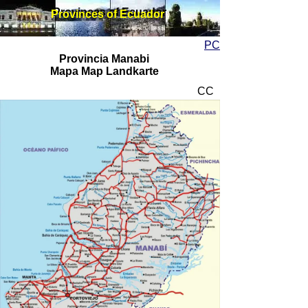
Provinces of Ecuador
Provinces of Ecuador
PC
Provincia Manabi
Mapa Map Landkarte
CC