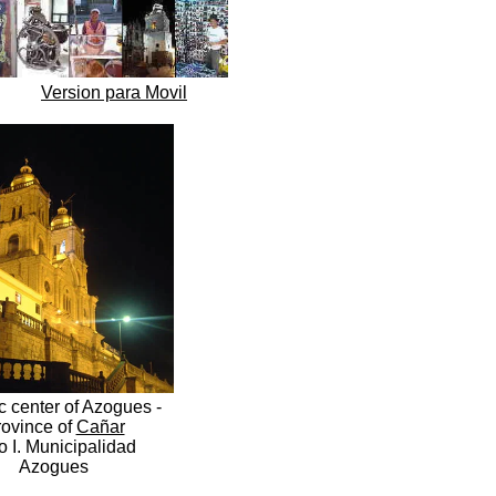
Version para Movil
c center of Azogues -
ovince of
Cañar
o I. Municipalidad
Azogues