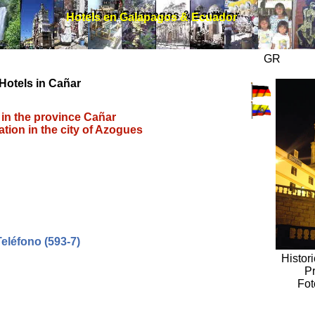
Hotels en Galapagos & Ecuador
Hotels en Galapagos & Ecuador
GR
Hotels in Cañar
 in the province Cañar
on in the city of Azogues
Teléfono (593-7)
Histori
Pr
Fot