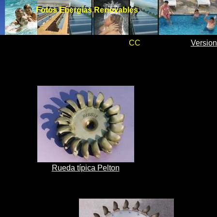
Fotos Energías Renovables
Fotos Energías Renovables
CC
Version
Rueda típica Pelton