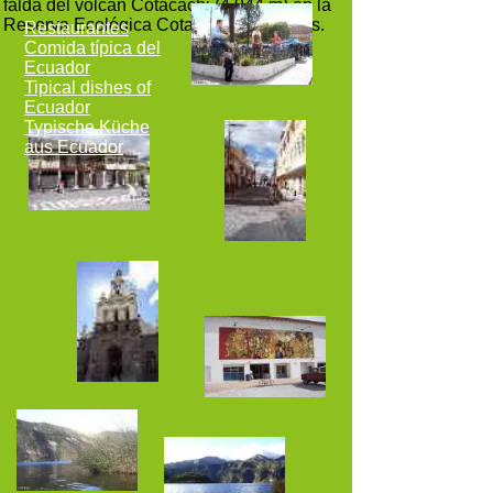
falda del volcán Cotacachi (4.944 m) en la
Reserva Ecológica Cotacachi - Cayapas.
Restaurantes
Comida típica del
Ecuador
Tipical dishes of
Ecuador
Typische Küche
aus Ecuador