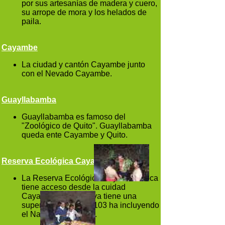
por sus artesanías de madera y cuero,
su arrope de mora y los helados de
paila.
Cayambe
La ciudad y cantón Cayambe junto
con el Nevado Cayambe.
Guayllabamba
Guayllabamba es famoso del
"Zoológico de Quito". Guayllabamba
queda ente Cayambe y Quito.
Reserva Ecológica Cayambe Coca
La Reserva Ecológica Cayambe Coca
tiene acceso desde la cuidad
Cayambe. La Reserva tiene una
superficiece de 403.103 ha incluyendo
el Navado Cayambe.