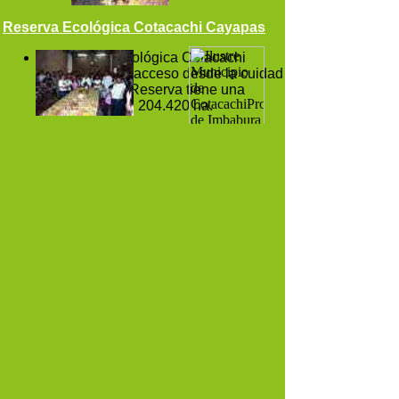
Reserva Ecológica Cotacachi Cayapas
La Reserva Ecológica Cotacachi
Cayapas tiene acceso desde la cuidad
Cotacachi. La Reserva tiene una
superficiece de 204.420 ha.
Ilustre
Municipio
de
Cotacachi
Ilustre Municipio de
Cotacachi
Provincia de Imbabura