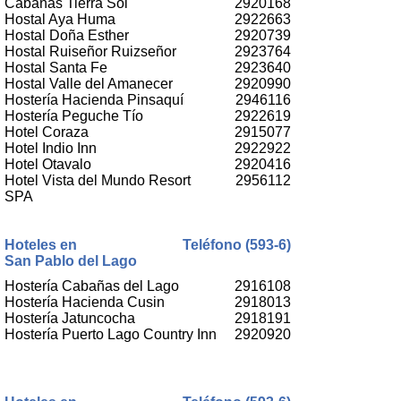
Cabañas Tierra Sol
2920168
Hostal Aya Huma
2922663
Hostal Doña Esther
2920739
Hostal Ruiseñor Ruizseñor
2923764
Hostal Santa Fe
2923640
Hostal Valle del Amanecer
2920990
Hostería Hacienda Pinsaquí
2946116
Hostería Peguche Tío
2922619
Hotel Coraza
2915077
Hotel Indio Inn
2922922
Hotel Otavalo
2920416
Hotel Vista del Mundo Resort
2956112
SPA
Hoteles en
Teléfono (593-6)
San Pablo del Lago
Hostería Cabañas del Lago
2916108
Hostería Hacienda Cusin
2918013
Hostería Jatuncocha
2918191
Hostería Puerto Lago Country Inn
2920920