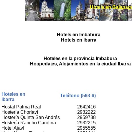
Hotels en Galapa
Hotels en Galapag
Hotels en Imbabura
Hotels en Ibarra
Hoteles en la provincia Imbabura
Hospedajes, Alojamientos en la ciudad Ibarra
Hoteles en
Teléfono (593-6)
Ibarra
Hostal Palma Real
2642416
Hostería Chorlaví
2932222
Hostería Quinta San Andrés
2959788
Hostería Rancho Carolina
2932215
Hotel Ajaví
2955555