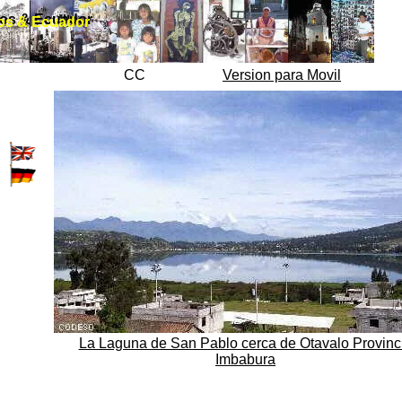
gos & Ecuador
os & Ecuador
CC
Version para Movil
La Laguna de San Pablo cerca de Otavalo Provinc
Imbabura