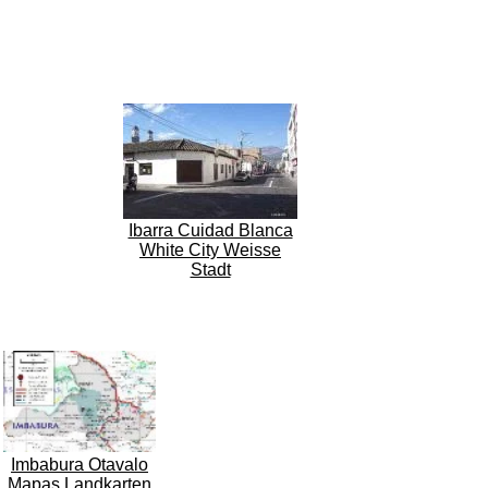
Ibarra Cuidad Blanca
White City Weisse
Stadt
Imbabura Otavalo
Mapas Landkarten