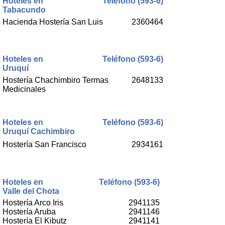
Hoteles en
Teléfono (593-6)
Tabacundo
Hacienda Hostería San Luis
2360464
Hoteles en
Teléfono (593-6)
Uruquí
Hostería Chachimbiro Termas
2648133
Medicinales
Hoteles en
Teléfono (593-6)
Uruquí Cachimbiro
Hostería San Francisco
2934161
Hoteles en
Teléfono (593-6)
Valle del Chota
Hostería Arco Iris
2941135
Hostería Aruba
2941146
Hostería El Kibutz
2941141