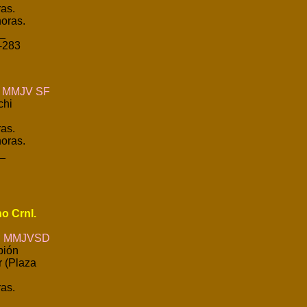
as.
oras.
_
-283
MMJV SF
chi
as.
oras.
_
o Crnl.
MMJVSD
pión
 (Plaza
as.