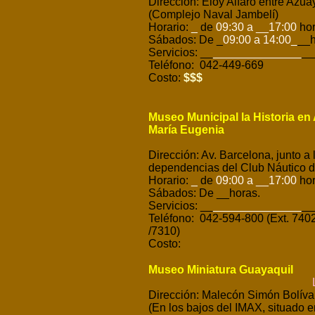
Dirección: Eloy Alfaro entre Azua
(Complejo Naval Jambelí)
Horario:
_
de
09:30 a __17:00
hor
Sábados: De _
09:00 a 14:00
_
__h
Servicios: __
______________
__
Teléfono: 042-449-669
Costo:
$$$
Museo Municipal la Historia en A
María Eugenia
Dirección: Av. Barcelona, junto a 
dependencias del Club Náutico d
Horario:
_
de
09:00 a __17:00
hor
Sábados: De __horas.
Servicios: __
______________
__
Teléfono: 042-594-800 (Ext. 7402
/7310)
Costo:
Museo Miniatura Guayaquil
L
Dirección: Malecón Simón Bolívar
(En los bajos del IMAX, situado e