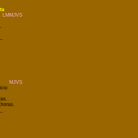
ta
LMMJVS
.
_
MJVS
icio
as.
horas.
_