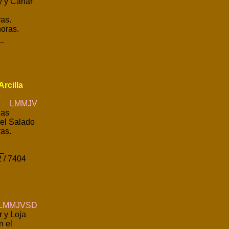
y y Cañar
as.
oras.
_
rcilla
LMMJV
las
el Salado
as.
_
 / 7404
MMJVSD
 y Loja
n el