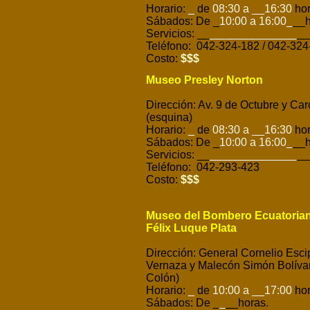
Horario:
_
de
08:30 a __16:30
hor
Sábados: De _
10:00 a 16:00
_
__h
Servicios: __
______________
__
Teléfono: 042-324-182 / 042-324
Costo:
$$$
Museo Presley Norton
Dirección: Av. 9 de Octubre y Car
(esquina)
Horario:
_
de
08:30 a __16:30
hor
Sábados: De _
10:00 a 16:00
_
__h
Servicios: __
______________
__
Teléfono: 042-293-423
Costo:
$$$
Museo del Bombero Ecuatorian
Félix Luque Plata
Dirección: General Cornelio Esci
Vernaza y Malecón Simón Bolívar
Colón)
Horario:
_
de
10:00 a __17:00
hor
Sábados: De _
_
__horas.