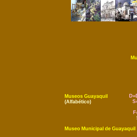
Mu
D=
Museos Guayaquil
S
(Alfabético)
F
Museo Municipal de Guayaqui