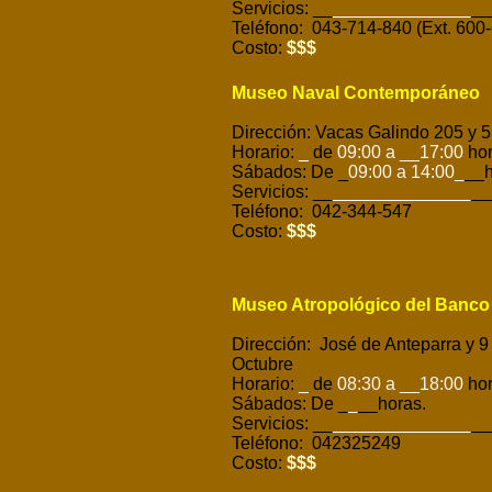
Servicios: __
______________
__
Teléfono: 043-714-840 (Ext. 600
Costo:
$$$
Museo Naval Contemporáneo
Dirección: Vacas Galindo 205 y 5
Horario:
_
de
09:00 a __17:00
hor
Sábados: De _
09:00 a 14:00
_
__h
Servicios: __
______________
__
Teléfono: 042-344-547
Costo:
$$$
Museo Atropológico del Banco 
Dirección: José de Anteparra y 9
Octubre
Horario:
_
de
08:30 a __18:00
hor
Sábados: De _
_
__horas.
Servicios: __
______________
__
Teléfono: 042325249
Costo:
$$$