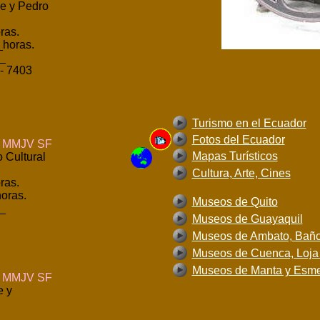
le y Pedro
ras.
_horas.
_
- 7403
Turismo en el Ecuador
Fotos del Ecuador
MMJV SF
Mapas Turísticos
 Cultural
Cultura, Arte, Cines
ras.
oras.
Museos de Quito
_
Museos de Guayaquil
Museos de Ambato, Bañ
Museos de Cuenca, Loja
Museos de Manta y Esme
MMJV SF
e y