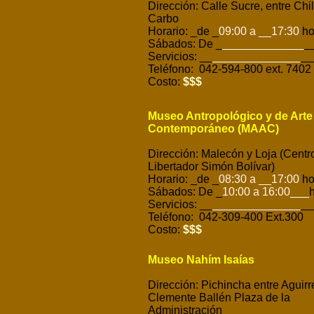
Dirección: Calle Sucre, entre Chi
Carbo
Horario: _de _
09:00 a __17:30
ho
Sábados: De _
_____________
_
Servicios: __
______________
__
Teléfono: 042-594-800 ext. 7402 
Costo:
$$$
Museo Antropológico y de Arte
Contemporáneo (MAAC)
Dirección: Malecón y Loja (Centro
Libertador Simón Bolívar)
Horario: _de _
08:30 a __17:00
ho
Sábados: De _
10:00 a 16:00
___
h
Servicios: __
______________
__
Teléfono: 042-309-400 Ext.300
Costo:
$$$
Museo Nahím Isaías
Dirección: Pichincha entre Aguirr
Clemente Ballén Plaza de la
Administración