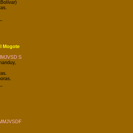
Bolívar)
as.
_
El Mogote
MJVSD S
Chanduy,
as.
oras.
_
MMJVSDF
.