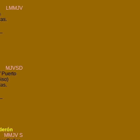
LMMJV
a
as.
_
MJVSD
 Puerto
piso)
as.
_
derón
MMJV S