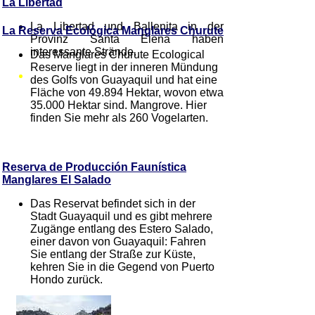
La Libertad
La Libertad und Ballenita in der
La Reserva Ecológica Manglares Churute
Provinz Santa Elena haben
interessante Strände.
Das Manglares Churute Ecological
Reserve liegt in der inneren Mündung
des Golfs von Guayaquil und hat eine
Fläche von 49.894 Hektar, wovon etwa
35.000 Hektar sind. Mangrove. Hier
finden Sie mehr als 260 Vogelarten.
Reserva de Producción Faunística
Manglares El Salado
Das Reservat befindet sich in der
Stadt Guayaquil und es gibt mehrere
Zugänge entlang des Estero Salado,
einer davon von Guayaquil: Fahren
Sie entlang der Straße zur Küste,
kehren Sie in die Gegend von Puerto
Hondo zurück.