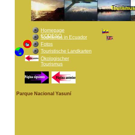
Tourismus
Tourismus 
Homepage
CODESO
Tourismus in Ecuador
Fotos
Touristische Landkarten
Ökologischer
Tourismus
Parque Nacional Yasuní