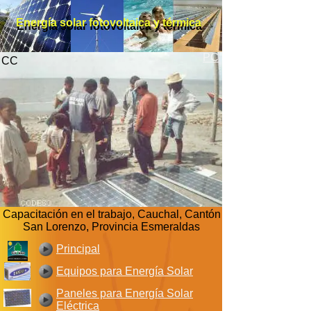
Energía solar fotovoltaica y térmica
Energía solar fotovoltaica y térmica
PC
CC
Capacitación en el trabajo, Cauchal, Cantón
San Lorenzo, Provincia Esmeraldas
Principal
Equipos para Energía Solar
Paneles para Energía Solar
Eléctrica