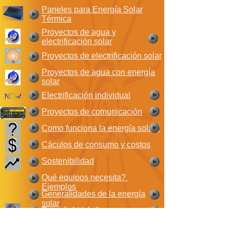
Paneles para Energía Solar
Térmica
Proyectos de agua y
electrificación solar
Proyectos de electrificación solar
Proyectos de agua con energía
solar
Electrificación individual
Proyectos de comunicación
Como funciona la energía solar?
Cáculos de consumo y costos
Sostenibilidad
Qué equipos necesita?
Ejemplos
Generalidades de la energía
solar
Energía hidráulica
Ahorro de Energía