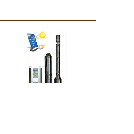
Bombeo de agua
solar
Sistemas de bombas
de agua fotovoltaicos
que no requiren
baterias entonces el