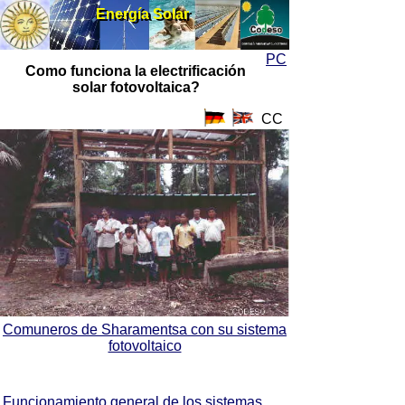
Energía Solar
Energía Solar
PC
Como funciona la electrificación
solar fotovoltaica?
CC
Comuneros de Sharamentsa con su sistema
fotovoltaico
Funcionamiento general de los sistemas