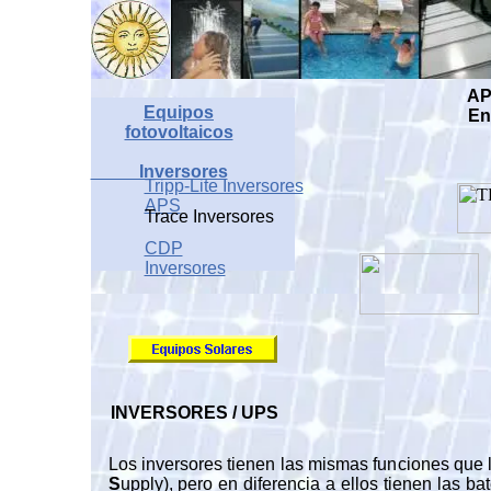
Energía Sola
Equipos
AP
Equipos
En
fotovoltaicos
Inversores
Tripp-Lite Inversores
APS
Trace Inversores
CDP
Inversores
INVERSORES / UPS
Los inversores tienen las mismas funciones que 
S
upply), pero en diferencia a ellos tienen las b