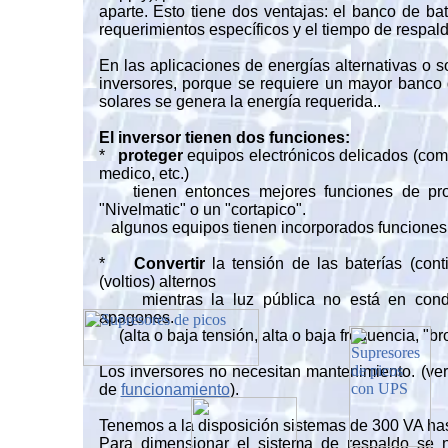
aparte. Esto tiene dos ventajas: el banco de ba
requerimientos específicos y el tiempo de respal
En las aplicaciones de energías alternativas o so
inversores, porque se requiere un mayor banco 
solares se genera la energía requerida..
El inversor tienen dos funciones:
*
proteger
equipos electrónicos delicados (com
medico, etc.)
tienen entonces mejores funciones de pro
"Nivelmatic" o un "cortapico".
algunos equipos tienen incorporados funciones 
*
Convertir
la tensión de las baterías (con
(voltios) alternos
mientras la luz pública no está en condi
apagones.
(alta o baja tensión, alta o baja frequencia, "bro
Los inversores no necesitan mantenimiento. (ver
de
funcionamiento
).
Tenemos a la disposición sistemas de 300 VA ha
Para dimensionar el sistema de respaldo se 